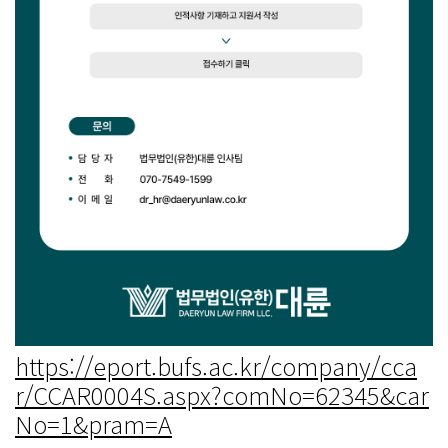
https://eport.bufs.ac.kr/company/cca
r/CCAR0004S.aspx?comNo=62345&car
No=1&pram=A