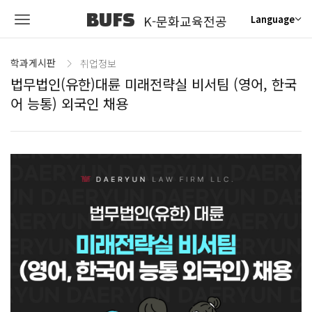
BUFS
K-문화교육전공
Language
학과게시판
취업정보
법무법인(유한)대륜 미래전략실 비서팀 (영어, 한국
어 능통) 외국인 채용