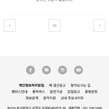
개인정보처리방침
예·결산공고
찾아오시는 길
캠퍼스안내
통학버스
발전기금
입찰공고
총동문회
정보공개
원격지원
교내 주요사이트
46234 부산광역시 금정구 금샘로485번길 65
대표전화 : 051.509.5000