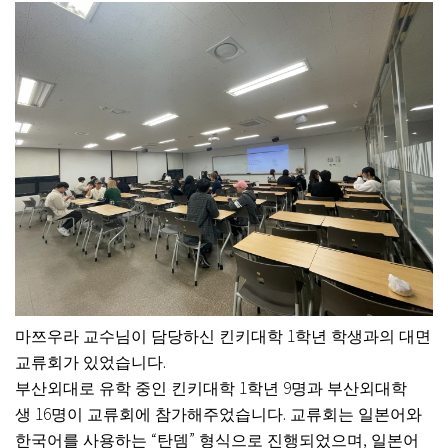
1
마쯔우라 교수님이 담당하신 킨키대학
학년 학생과의 대면
.
교류회가 있었습니다
1
9
부산외대로 유학 중인 킨키대학
학년
명과 부산외대학
16
.
생
명이 교류회에 참가해주었습니다
교류회는 일본어와
“
”
,
한국어를 사용하는
탄뎀
형식으로 진행되었으며
일본어