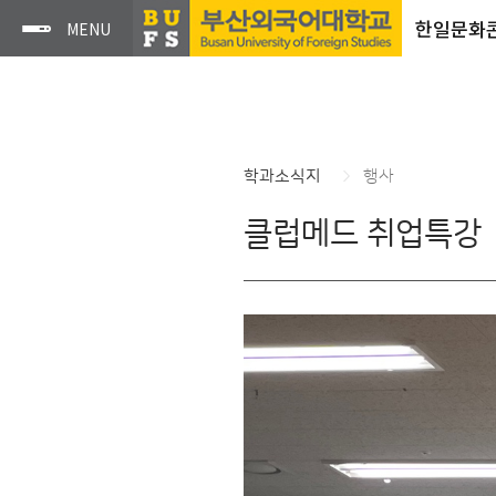
한일문화
학과소식지
행사
클럽메드 취업특강