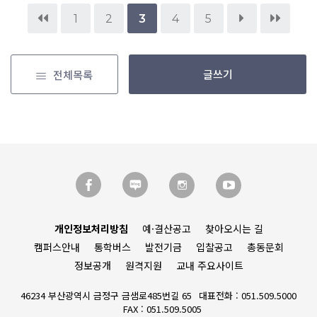
1
2
3
4
5
글쓰기
전체목록
개인정보처리방침
예·결산공고
찾아오시는 길
캠퍼스안내
통학버스
발전기금
입찰공고
총동문회
정보공개
원격지원
교내 주요사이트
46234 부산광역시 금정구 금샘로485번길 65
대표전화 : 051.509.5000
FAX : 051.509.5005