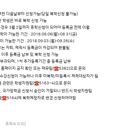
부한 다음날부터 신청가능(당일 복학신청 불가능)
한 학생은 바로 복학 신청 가능
할 경우 3월 2일까지 휴학신청이 되어야 등록금 전액 이월
 가능한 기간 : 2018.08.06(월)-08.31(금)
능한 기간 : 2018.09.03.(월)-09.26(수)
경우는 자퇴, 제적시 등록금이 차감되어 환불됨
 이후 등록금 납부 및 복학 신청 가능
 부과되며, 1차 추가등록기간 중 등록금 납부
 홈페이지 공지 확인 또는 재무팀(
5382)으로 문의
도 수강신청이 가능하나 이후 미복학/미등록시 제적대상자가 됨
금 관련은 학생지원팀(
5163~4)으로 문의
, 국가장학금 신청시 승인이 거절되니 반드시 학생지원팀
금
5164)에 복학예정자로 변경 신청하여야함
6,122
조회수