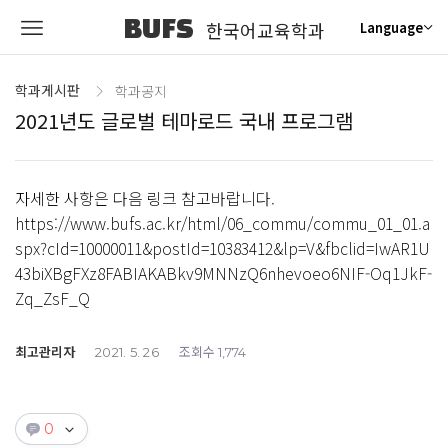
BUFS
한국어교육학과
Language
학과게시판
학과공지
2021년도 글로벌 테마로드 국내 프로그램
자세한 사항은 다음 링크 참고바랍니다.
https://www.bufs.ac.kr/html/06_commu/commu_01_01.a
spx?cId=10000011&postId=10383412&lp=V&fbclid=IwAR1U
43biXBgFXz8FABIAKABkv9MNNzQ6nhevoeo6NIF-Oq1JkF-
Zq_ZsF_Q
최고관리자
조회수
2021. 5. 26
1,774
0