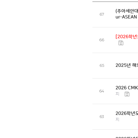
(주아세안대표부
67
ur-ASEA
[2026학
66
2025년 
65
2026 CM
64
지
2026학년
63
지