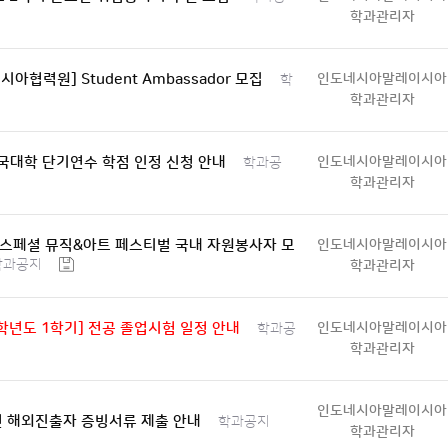
학과관리자
시아협력원] Student Ambassador 모집
인도네시아말레이시아
학
학과관리자
 외국대학 단기연수 학점 인정 신청 안내
인도네시아말레이시아
학과공
학과관리자
제 스페셜 뮤직&아트 페스티벌 국내 자원봉사자 모
인도네시아말레이시아
학과공지
학과관리자
5학년도 1학기] 전공 졸업시험 일정 안내
인도네시아말레이시아
학과공
학과관리자
인도네시아말레이시아
년 해외진출자 증빙서류 제출 안내
학과공지
학과관리자