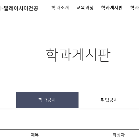
아·말레이시아전공
학과소개
교육과정
학과게시판
학
학과게시판
학과공지
취업공지
제목
작성자