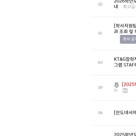
2026학년
62
내
학과공
[학사지원팀]
과 조회 및
61
학사 공
KT&G장학
60
그램 STAF
[202
59
지
[인도네시아
58
2025학년