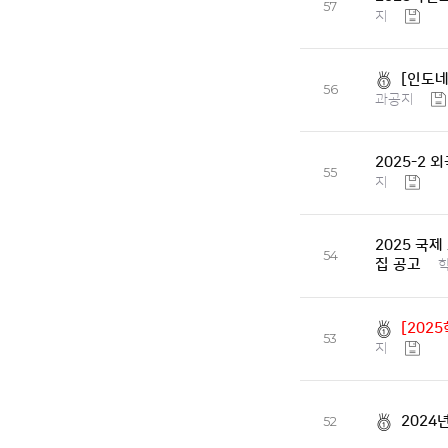
57
지
[인도네
56
과공지
2025-2
55
지
2025 국
54
집 공고
[202
53
지
2024
52