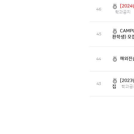
[202
46
학과공지
CAMP
45
환학생) 모
해외진출
44
[202
43
집
학과공