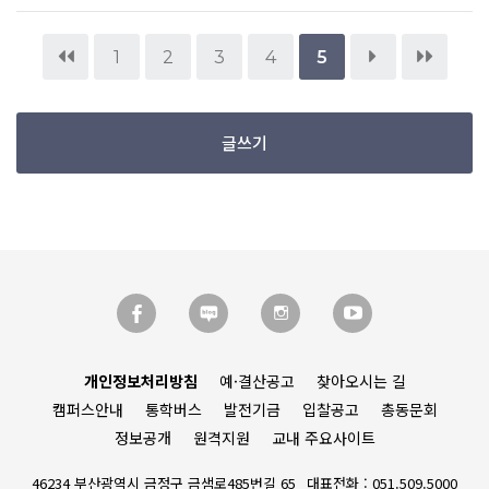
1
2
3
4
5
글쓰기
개인정보처리방침
예·결산공고
찾아오시는 길
캠퍼스안내
통학버스
발전기금
입찰공고
총동문회
정보공개
원격지원
교내 주요사이트
46234 부산광역시 금정구 금샘로485번길 65
대표전화 : 051.509.5000