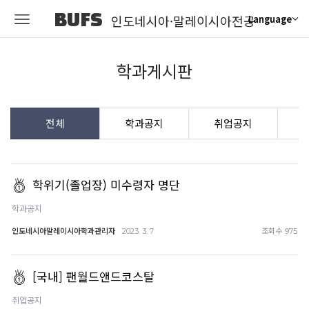
BUFS
인도네시아·말레이시아전공
Language
학과게시판
전체
학과공지
취업공지
학위기(졸업장) 미수령자 명단
학과공지
인도네시아말레이시아학과관리자
조회수
2023. 3. 7
975
[국내] 팬월드앤드코스탈
취업공지