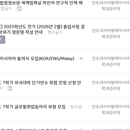
국법령정보원 세계법제실 마인어 연구직 인재 채
인도네시아말레이시아
취업공지
학과관리자
 2025학년도 전기 (2026년 2월) 졸업사정 결
인도네시아말레이시아
 학위기 영문명 작성 안내
학과공지
학과관리자
지
이시아어 통역사 모집(KOR/ENG/Malay)
인도네시아말레이시아
취
학과관리자
도 1학기 외국대학 단기연수 학점 인정 신청 안
인도네시아말레이시아
지
학과관리자
도 1학기 글로벌취업동아리 부원 모집
인도네시아말레이시아
학과공
학과관리자