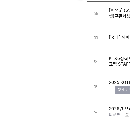
[AIMS] 
56
생(교환학생
[국내] 세
55
KT&G장학
54
그램 STAF
2025 K
53
행사 안
2026년 
52
외교류