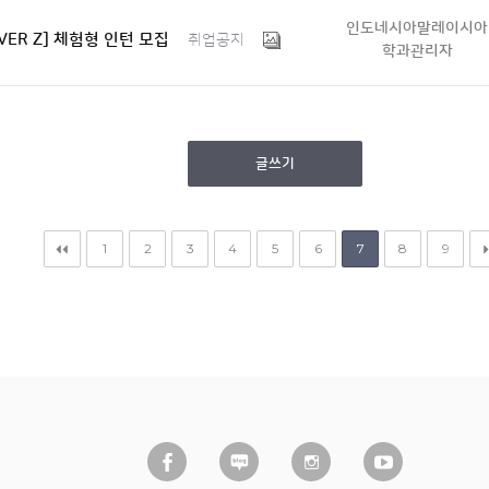
인도네시아말레이시아
AVER Z] 체험형 인턴 모집
취업공지
학과관리자
글쓰기
1
2
3
4
5
6
7
8
9