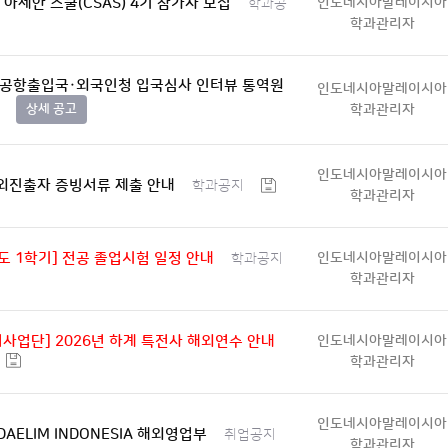
K 아세안 스쿨(CSAS) 4기 참가자 모집
인도네시아말레이시아
학과공
학과관리자
천공항출입국·외국인청 입국심사 인터뷰 통역원
인도네시아말레이시아
상세 공고
학과관리자
인도네시아말레이시아
해외진출자 증빙서류 제출 안내
학과공지
학과관리자
년도 1학기] 전공 졸업시험 일정 안내
인도네시아말레이시아
학과공지
학과관리자
사업단] 2026년 하계 특전사 해외연수 안내
인도네시아말레이시아
학과관리자
인도네시아말레이시아
 DAELIM INDONESIA 해외영업부
취업공지
학과관리자