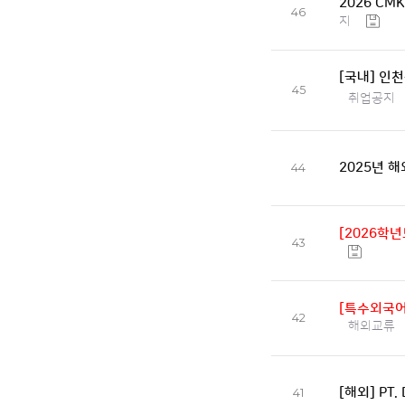
2026 CM
46
지
[국내] 인
45
취업공지
2025년 
44
[2026학
43
[특수외국어
42
해외교류
[해외] PT.
41