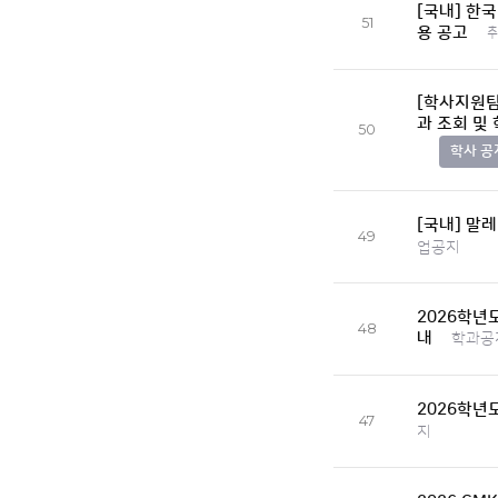
[국내] 한
51
용 공고
[학사지원팀]
과 조회 및
50
학사 공
[국내] 말레
49
업공지
2026학년
48
내
학과공
2026학년
47
지