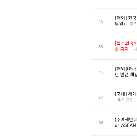
[해외] 한
40
무원)
취
[특수외국어
39
발 공지
[해외]GS 
38
년 인턴 채
[국내] 세
37
취업공지
(주아세안대표부
36
ur-ASEA