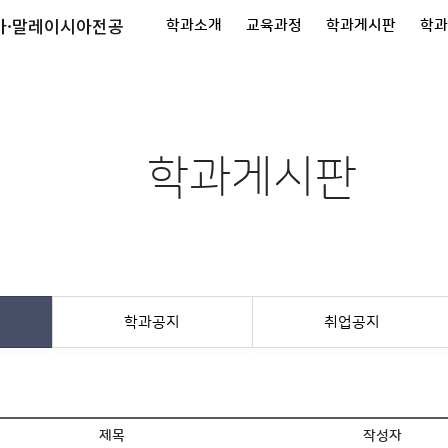
아·말레이시아전공
학과소개
교육과정
학과게시판
학
학과게시판
학과공지
취업공지
제목
작성자