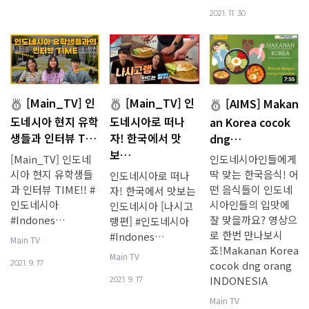
2021. 11. 30
[Main_TV] 인
[Main_TV] 인
[AIMS] Makan
도네시아 현지 유학
도네시아로 떠나
an Korea cocok
생들과 인터뷰 T…
자! 한국에서 맛
dng…
보…
[Main_TV] 인도네
인도네시아인들에게
시아 현지 유학생들
딱 맞는 한국음식! 어
인도네시아로 떠나
과 인터뷰 TIME!! ​#
떤 음식들이 인도네
자! 한국에서 맛보는
인도네시아
시아인들의 입맛에
인도네시아 [나시고
#Indones…
잘 맞을까요? 영상으
랭편]​ #인도네시아
로 한번 만나보시
#Indones…
Main TV
죠!Makanan Korea
Main TV
cocok dng orang
2021. 9. 17
INDONESIA
2021. 9. 17
Main TV