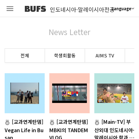
BUFS
인도네시아·말레이시아전공
Language
News Letter
전체
학생회활동
AIMS TV
[교과연계탄뎀]
[교과연계탄뎀]
[Main-TV] 부
Vegan Life in Bu
MBKI의 TANDEM
산외대 인도네시아·
san
VLOG
말레이시아 학과 …