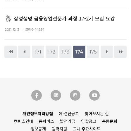
삼성생명 금융영업전문가 과정 17-2기 모집 요강
조회수
2021. 12. 3
14234
171
172
173
174
175
개인정보처리방침
예·결산공고
찾아오시는 길
캠퍼스안내
통학버스
발전기금
입찰공고
총동문회
정보공개
원격지원
교내 주요사이트