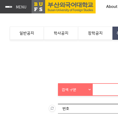
About
일반공지
학사공지
장학공지
검색 구분
번호