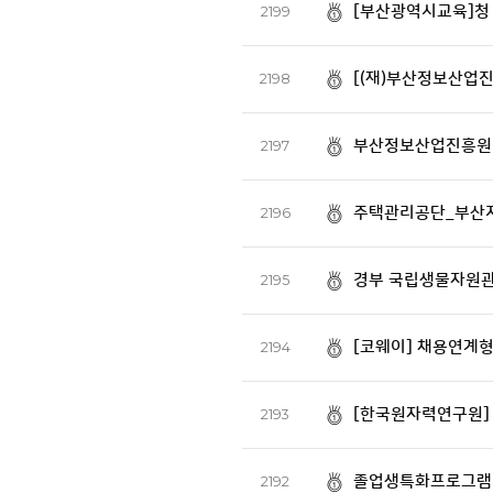
[부산광역시교육]청 
2199
[(재)부산정보산업진
2198
부산정보산업진흥원 
2197
주택관리공단_부산지
2196
경부 국립생물자원관 
2195
[코웨이] 채용연계형
2194
[한국원자력연구원]
2193
졸업생특화프로그램 C
2192