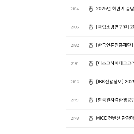
2025년 하반기 중
2184
[국립소방연구원] 2
2183
[한국언론진흥재단] 
2182
[디스코하이테크코리아
2181
[IBK신용정보] 20
2180
[한국원자력환경공단
2179
MICE 컨벤션 관
2178