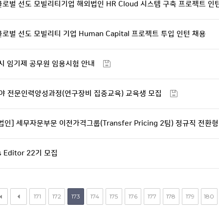
글로벌 선도 모빌리티기업 해외법인 HR Cloud 시스템 구축 프로젝트 인
로벌 선도 모빌리티 기업 Human Capital 프로젝트 투입 인턴 채용
주시 임기제 공무원 임용시험 안내
분야 전문인력양성과정(연구장비 집중교육) 교육생 모집
] 세무자문부문 이전가격그룹(Transfer Pricing 2팀) 정규직 전환
 Editor 22기 모집
171
172
173
174
175
176
177
178
179
180