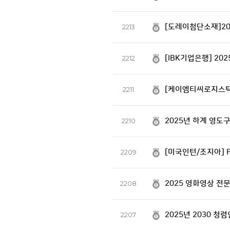
[도레이첨단소재]20
2213
[IBK기업은행] 20
2212
[케이엠티씨로지스틱스
2211
2025년 하계 영도
2210
[미국인턴/조지아] FNS.
2209
2025 영화영상 전
2208
2025년 2030 
2207