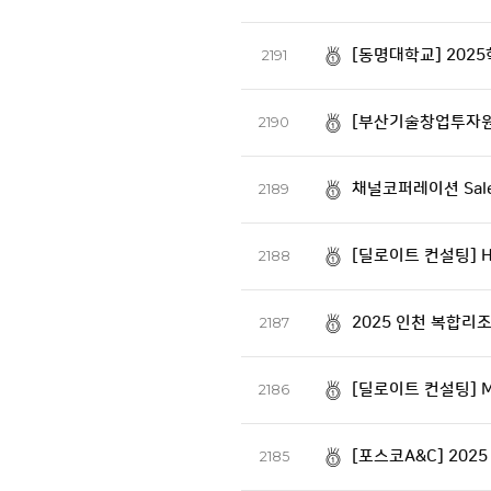
[동명대학교] 202
2191
[부산기술창업투자원
2190
채널코퍼레이션 Sale
2189
[딜로이트 컨설팅] H
2188
2025 인천 복합리
2187
[딜로이트 컨설팅] Mo
2186
[포스코A&C] 20
2185