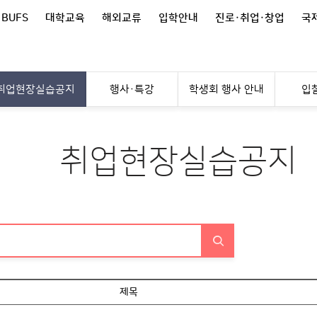
 BUFS
대학교육
해외교류
입학안내
진로·취업·창업
국제
취업현장실습공지
행사·특강
학생회 행사 안내
입
취업현장실습공지
제목