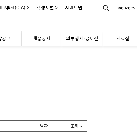
교류처(OIA) >
학생포털 >
사이트맵
Language
찰공고
채용공지
외부행사·공모전
자료실
날짜
조회