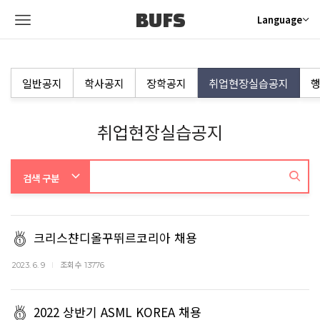
BUFS
Language
일반공지
학사공지
장학공지
취업현장실습공지
행
취업현장실습공지
크리스챤디올꾸뛰르코리아 채용
조회수
2023. 6. 9
13776
2022 상반기 ASML KOREA 채용