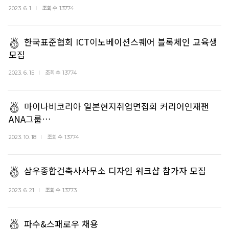
조회수
2023. 6. 1
13774
한국표준협회 ICT이노베이션스퀘어 블록체인 교육생
모집
조회수
2023. 6. 15
13774
마이나비코리아 일본현지취업면접회 커리어인재팬
ANA그룹…
조회수
2023. 10. 18
13774
삼우종합건축사사무소 디자인 워크샵 참가자 모집
조회수
2023. 6. 21
13773
파수&스패로우 채용