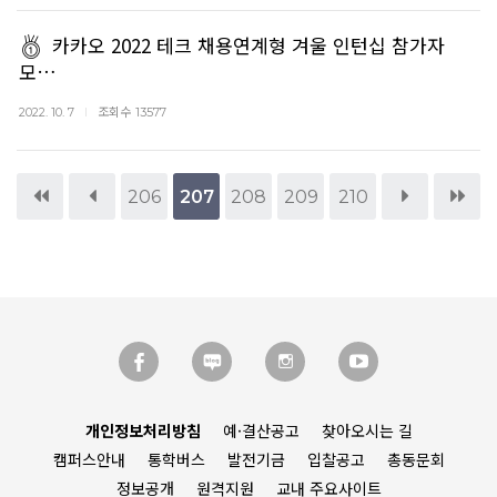
카카오 2022 테크 채용연계형 겨울 인턴십 참가자
모…
조회수
2022. 10. 7
13577
206
207
208
209
210
개인정보처리방침
예·결산공고
찾아오시는 길
캠퍼스안내
통학버스
발전기금
입찰공고
총동문회
정보공개
원격지원
교내 주요사이트