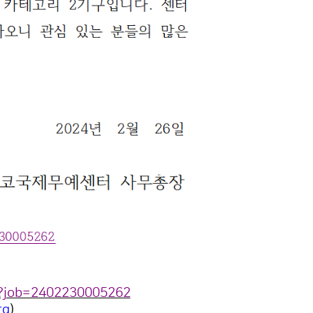
sp?job=2402230005262
rg
)