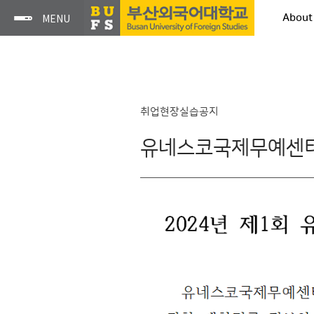
About
취업현장실습공지
유네스코국제무예센터