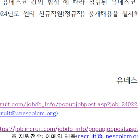
tps://job.incruit.com/jobdb_info/popupjobpost.a
※
지원접수
이메일 제출
:
(
recruit@unescoicm.o