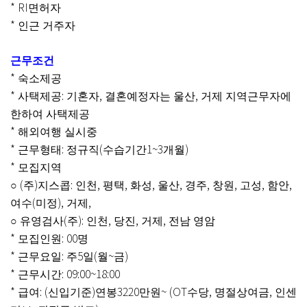
* RI
면허자
*
인근 거주자
근무조건
*
숙소제공
*
:
,
,
사택제공
기혼자
결혼예정자는 울산
거제 지역근무자에
한하여 사택제공
*
해외여행 실시중
*
:
(
1~3
)
근무형태
정규직
수습기간
개월
*
모집지역
(
)
:
,
,
,
,
,
,
,
,
○
주
지스콥
인천
평택
화성
울산
경주
창원
고성
함안
(
),
,
여수
미정
거제
(
):
,
,
,
○
유영검사
주
인천
당진
거제
전남 영암
*
: 00
모집인원
명
*
:
5
(
~
)
근무요일
주
일
월
금
*
: 09:00~18:00
근무시간
*
: (
)
3220
~ (OT
,
,
급여
신입기준
연봉
만원
수당
명절상여금
인센