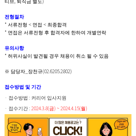
,
)
티브
퇴직금 별도
전형절차
*
<
<
서류전형
면접
최종합격
*
면접은 서류전형 후 합격자에 한하여 개별연락
유의사항
*
허위사실이 발견될 경우 채용이 취소 될 수 있음
_
(02.6205.2802)
※
담당자
장천규
접수방법 및 기간
·
:
접수방법
커리어 입사지원
·
:
2024.3.8(
) ~ 2024.4.15(
)
접수기간
금
월