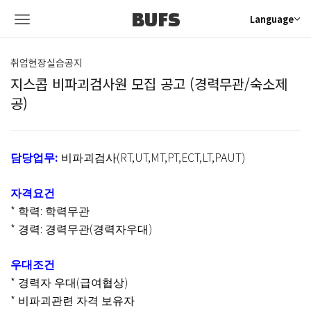
BUFS
Language
취업현장실습공지
지스콥 비파괴검사원 모집 공고 (경력무관/숙소제
공)
:
(RT,UT,MT,PT,ECT,LT,PAUT)
담당업무
비파괴검사
자격요건
*
:
학력
학력무관
*
:
(
)
경력
경력무관
경력자우대
우대조건
*
(
)
경력자 우대
급여협상
*
비파괴관련 자격 보유자