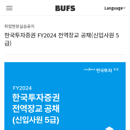
BUFS
Language
취업현장실습공지
한국투자증권 FY2024 전역장교 공채(신입사원 5
급)