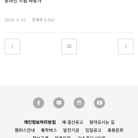
온라인 지원 바로가
조회수
2024. 5. 20
9,342
개인정보처리방침
예·결산공고
찾아오시는 길
캠퍼스안내
통학버스
발전기금
입찰공고
총동문회
정보공개
원격지원
교내 주요사이트