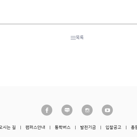
목록
오시는 길
캠퍼스안내
통학버스
발전기금
입찰공고
총