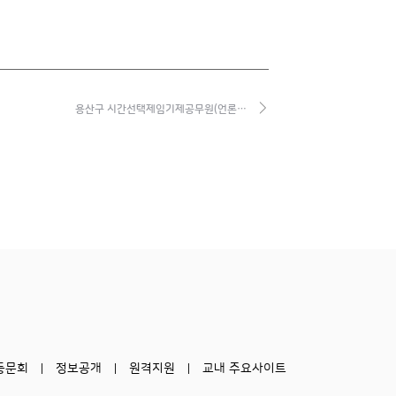
용산구 시간선택제임기제공무원(언론…
동문회
정보공개
원격지원
교내 주요사이트