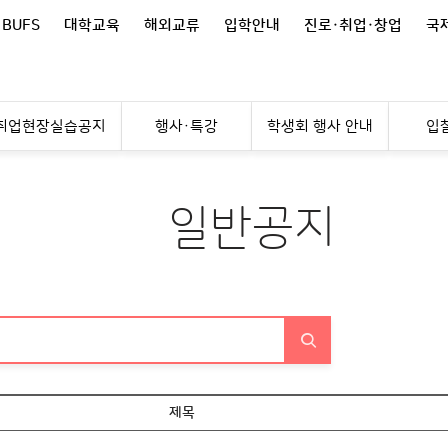
 BUFS
대학교육
해외교류
입학안내
진로·취업·창업
국제
취업현장실습공지
행사·특강
학생회 행사 안내
입
일반공지
제목