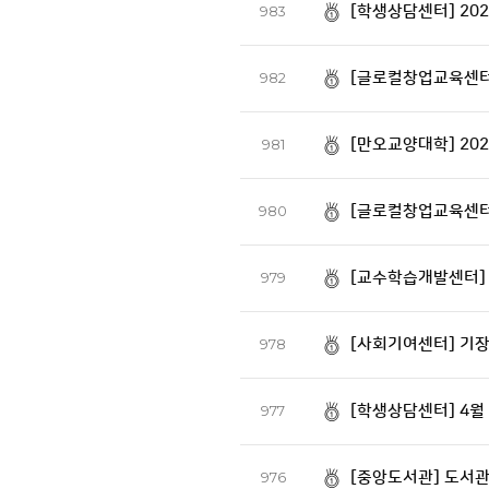
[학생상담센터] 20
983
[글로컬창업교육센터]
982
[만오교양대학] 202
981
[글로컬창업교육센터]
980
[교수학습개발센터] 
979
[사회기여센터] 기
978
[학생상담센터] 4월
977
[중앙도서관] 도서관
976