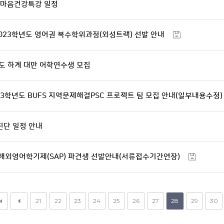
월 마음건강특강 일정
023학년도 영어권 복수학위과정(외성트랙) 선발 안내
도 하계 대만 어학연수생 모집
23학년도 BUFS 지역문제해결PSC 프로젝트 팀 모집 안내(일부내용수정)
/진단 일정 안내
 해외영어학기제(SAP) 파견생 선발안내(서류접수기간연장)
21
22
23
24
25
26
27
28
29
30