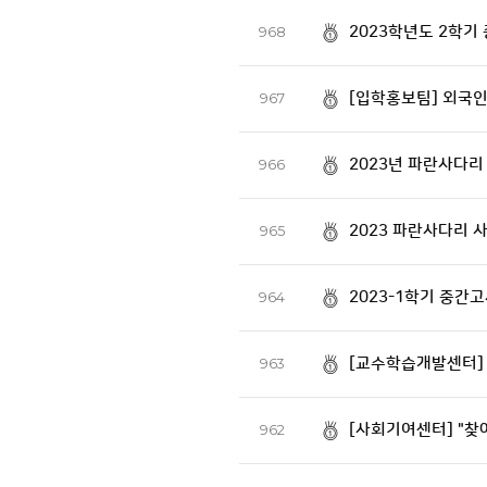
2023학년도 2학기
968
[입학홍보팀] 외국인
967
2023년 파란사다리
966
2023 파란사다리 
965
2023-1학기 중간
964
[교수학습개발센터] 
963
[사회기여센터] "찾
962