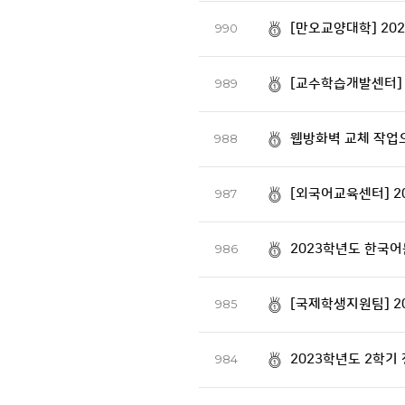
[만오교양대학] 202
990
[교수학습개발센터] 
989
웹방화벽 교체 작업으로
988
[외국어교육센터] 2
987
2023학년도 한국
986
[국제학생지원팀] 2
985
2023학년도 2학기 정
984