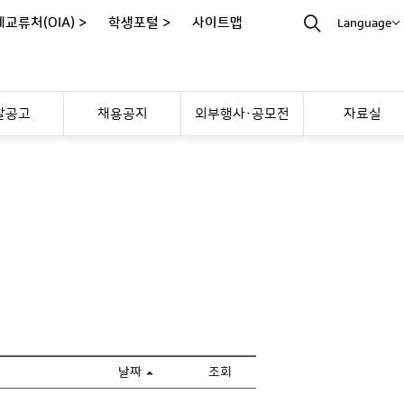
교류처(OIA) >
학생포털 >
사이트맵
Language
찰공고
채용공지
외부행사·공모전
자료실
날짜
조회