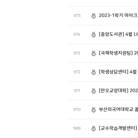
2023-1학기 마이
975
[중앙도서관] 4월 Lib
974
[국제학생지원팀] 2
973
[학생상담센터] 4월
972
[만오교양대학] 20
971
부산외국어대학교 홈
970
[교수학습개발센터] 
969