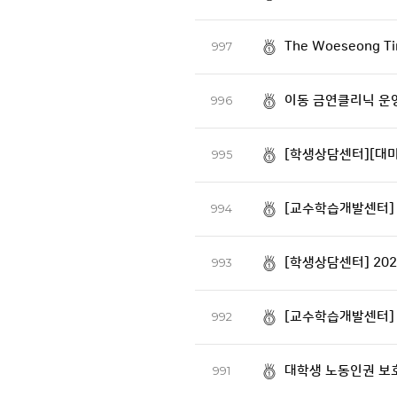
The Woeseong Ti
997
이동 금연클리닉 운
996
[학생상담센터][대
995
[교수학습개발센터] 
994
[학생상담센터] 20
993
[교수학습개발센터] 
992
대학생 노동인권 보
991