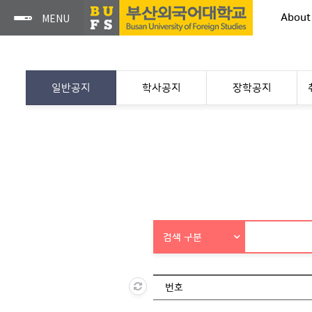
About
일반공지
학사공지
장학공지
검색 구분
번호