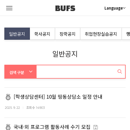
BUFS
Language
일반공지
학사공지
장학공지
취업현장실습공지
행
일반공지
[학생상담센터] 10월 띵동상담소 일정 안내
조회수
2025. 9. 22
14903
국내·외 프로그램 활동사례 수기 모집