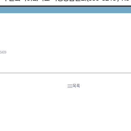
,669
목록