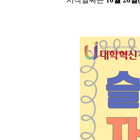
시작날짜는
10월 26일