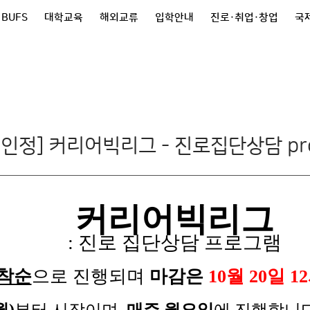
 BUFS
대학교육
해외교류
입학안내
진로·취업·창업
국제
인정] 커리어빅리그 - 진로집단상담 pro
커리어빅리그
: 진로 집단상담 프로그램
착순
으로 진행되며
마감은
10
월 20일 