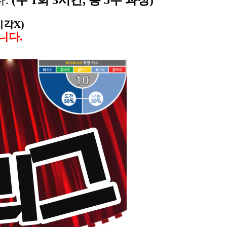
다.
(주 1회 3시간, 총 5주 과정)
지각X)
니다.