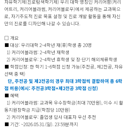
자유학기제(진로탐색학기제) 우리 대학 명칭인 커리어팜(커리
어트리, 커리어블라썸, 커리어블로우)에서 제공하는 교과목으
로, 자기주도적 진로 목표 설정 및 진로 개발 활동을 통해 자신
만의 진로를 디자인해 나갈 수 있습니다.
□ 개요
■ 대상: 우리대학 2~4학년 재(휴)학생 총 20명
1) 커리어블라썸: 2~4학년 재학생
2) 커리어블로우: 2~4학년 휴학생 및 장·단기 해외체류학생
■ 학점인정: 한 학기 1~6학점 신청 가능(주전공, 제2전공, 자유
선택 중 택)
단, 주전공 및 제2전공의 경우 최대 3학점씩 결합하여 총 6학
점 허용(예시: 주전공3학점+제2전공 3학점 신청)
■ 혜택
1) 커리어블라썸: 교과목 우수장학금(최대 70만원), 이수 시 활
동지원장학금 지급(학점당 10만원)
2) 커리어블로우: 졸업생 답사 대표자 우선 추천
■ 기간: ~2026.05.31.(일). 23:59분까지