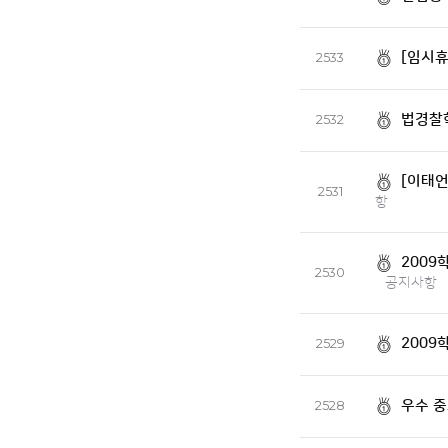
[임시휴
2533
법경찰학
2532
[이태언
2531
항
2009
2530
공지사항
2009
2529
우수 
2528