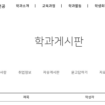
전공
학과소개
| 교육과정
| 학과활동
| 학생회
학과게시판
사항
취업정보
자유게시판
묻고답하기
자
제목
작성자