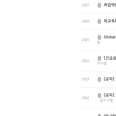
취업역량
2527
학교축
2526
Globa
2525
항
[긴급공
2524
지사항
[공지]
2523
[공지]
2522
공지사항