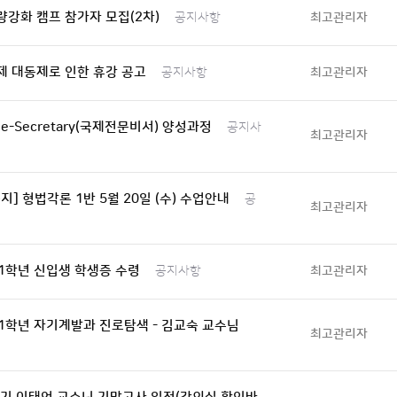
강화 캠프 참가자 모집(2차)
최고관리자
공지사항
제 대동제로 인한 휴강 공고
최고관리자
공지사항
l e-Secretary(국제전문비서) 양성과정
공지사
최고관리자
지] 형법각론 1반 5월 20일 (수) 수업안내
공
최고관리자
 1학년 신입생 학생증 수령
최고관리자
공지사항
 1학년 자기계발과 진로탐색 - 김교숙 교수님
최고관리자