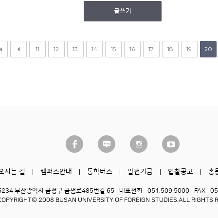
글쓰기
11
12
13
14
15
16
17
18
19
20
오시는 길
캠퍼스안내
통학버스
발전기금
입찰공고
총
6234 부산광역시 금정구 금샘로485번길 65
대표전화 : 051.509.5000
FAX : 0
COPYRIGHT© 2008 BUSAN UNIVERSITY OF FOREIGN STUDIES.
ALL RIGHTS 