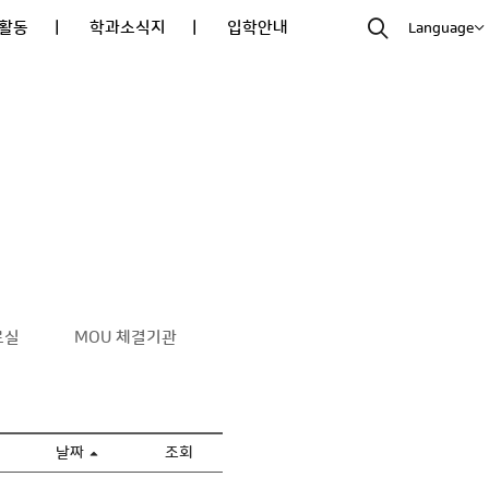
활동
| 학과소식지
| 입학안내
Language
료실
MOU 체결기관
날짜
조회