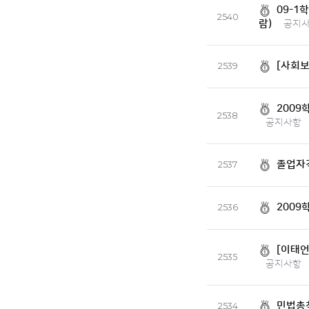
09-1
2540
람)
공지
[사회보
2539
2009
2538
공지사항
졸업자
2537
2009
2536
[이태언
2535
공지사항
민법총칙
2534