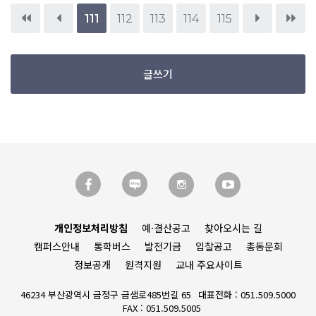
111
112
113
114
115
글쓰기
개인정보처리방침
예·결산공고
찾아오시는 길
캠퍼스안내
통학버스
발전기금
입찰공고
총동문회
정보공개
원격지원
교내 주요사이트
46234 부산광역시 금정구 금샘로485번길 65
대표전화 : 051.509.5000
FAX : 051.509.5005