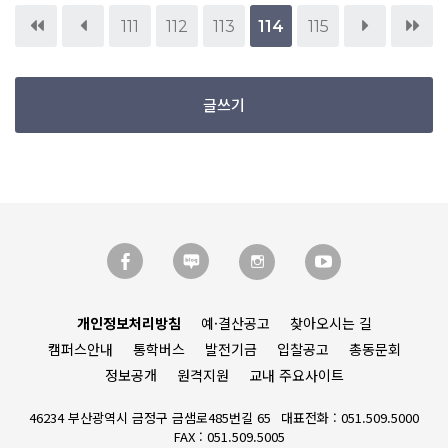
111
112
113
114
115
글쓰기
개인정보처리방침
예·결산공고
찾아오시는 길
캠퍼스안내
통학버스
발전기금
입찰공고
총동문회
정보공개
원격지원
교내 주요사이트
46234 부산광역시 금정구 금샘로485번길 65
대표전화 : 051.509.5000
FAX : 051.509.5005