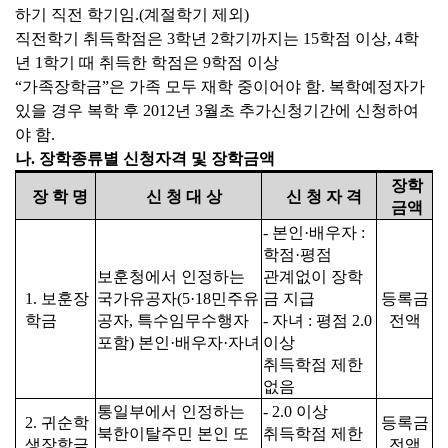
하기 직전 학기임.(계절학기 제외)
직전학기 취득학점은 3학년 2학기까지는 15학점 이상, 4학
년 1학기 때 취득한 학점은 9학점 이상
“가족장학금”은 가족 모두 재학 중이어야 함. 복학예정자가
있을 경우 복학 후 2012년 3월초 추가신청기간에 신청하여
야 함.
나. 장학종류별 신청자격 및 장학금액
장학
장 학 명
신 청 대 상
신 청 자 격
금액
- 본인·배우자 :
학점·평점
보훈청에서 인정하는
관계없이 장학
1. 보훈장
국가유공자(5·18민주유
금 지급
등록금
학금
공자, 특수임무수행자
- 자녀 : 평점 2.0
전액
포함) 본인·배우자·자녀
이상
취득학점 제한
없음
통일부에서 인정하는
- 2.0 이상
2. 귀순학
등록금
북한이탈주민 본인 또
취득학점 제한
생장학금
전액