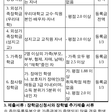
는 자녀
없음
3.
외성가
족장학금
우리대학교 교수·직원
등록금
- 평점 2.0 이상
(우리대
본인·배우자·자녀
전액
학)
4.
외성가
족장학금
등록금
성지고교 교직원 자녀
- 평점 2.0 이상
(성지고
1/3
교)
2명 이상의 가족(부모,
5. 가족장
- 가족 모두 평
등록금
부부, 형제, 자매, 남매)
학금
점 2.5 이상
1/3
이 “재학”중인 자
가. 평점 1.88 이
가. 장애인 학생
상
나. 보호자가 장애인(장
6. 참사랑
취득학점 제한
등록금
애등급 3급 이내)이며,
장학금
없음
1/3
소득 분위가 5분위 이
나. 평점 2.0 이
내인 자
상
3. 제출서류 : 장학금신청서와 장학별 추가제출 서류
※ 주민등록등본으로 가족관계가 증명되지 않을 경우 학생