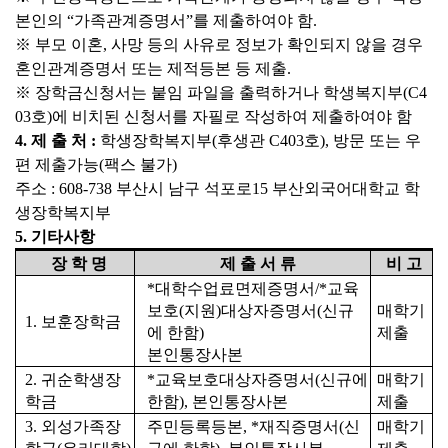
본인의 “가족관계증명서”를 제출하여야 함.
※ 부모 이혼, 사망 등의 사유로 정보가 확인되지 않을 경우
혼인관계증명서 또는 제적등본 등 제출.
※
장학금신청서는 붙임 파일을 출력하거나 학생복지부(C4
03호)에 비치된 신청서를 자필로 작성하여 제출하여야 함
4. 제 출 처 :
학생장학복지부(후생관 C403호), 방문 또는 우
편 제출가능(팩스 불가)
주소 : 608-738 부산시 남구 석포로15 부산외국어대학교 학
생장학복지부
5. 기타사항
장 학 명
제 출 서 류
비 고
*대학수업료면제증명서/*교육
보호(지원)대상자증명서(신규
매학기
1. 보훈장학금
에 한함)
제출
본인통장사본
2. 귀순학생장
*교육보호대상자증명서
(신규에
매학기
학금
한함), 본인통장사본
제출
3.
외성가족장
주민등록등본, *재직증명서(신
매학기