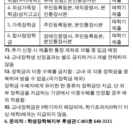
학금(우리대학)
규에 한함), 본인통장사본
제출
4.
외성가족장
주민등록등본, 재직증명서, 본
매학기
학금(성지고교)
인통장사본
제출
매학기
5. 가족장학금
주민등록등본, 본인통장사본
제출
6. 참사랑장학
매학기
장애인증명서, 주민등록등본,
본인통장사본
금
제출
가.
추가 신청 시 제출한 통장 계좌로 10월 중 입금 예정
나.
교내장학생 선정결과는 별도 공지하거나 개별 연락하지
않음
다.
장학금의 이중 수혜를 금지함 : 교내·외 각종 장학금을 중
복하여 받을 수 없음.(국가장학금 제외)
장학금 수혜자에게 유리한 한 종류의 장학금만 지급, 단 외
부 장학금을 지급하는 기관에서 이중수혜를 인정할 경우 예
외 적용함.
라.
교내장학금은 8학기까지 해당되며, 학기초과자(9학기 이
상 재학)에게는 지급되지 않음.
6. 문의처 : 학생장학복지부 후생관 C403호 640-3515