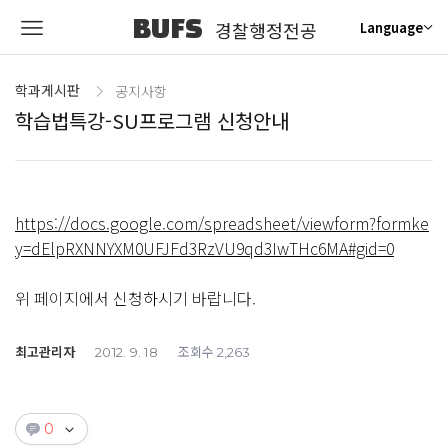
BUFS
경찰행정전공
Language
학과게시판
공지사항
학습법특강-SU프로그램 신청안내
https://docs.google.com/spreadsheet/viewform?formke
y=dElpRXNNYXM0UFJFd3RzVU9qd3IwTHc6MA#gid=0
위 페이지에서 신청하시기 바랍니다.
최고관리자
조회수
2012. 9. 18
2,263
0