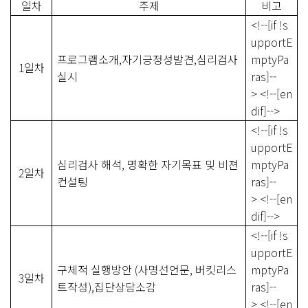
일차
주제
비고
<!--[if !s
upportE
프로그램소개
,
자기긍정성발견
,
심리검사
mptyPa
1
일차
실시
ras]--
> <!--[en
dif]-->
<!--[if !s
upportE
심리검사 해석
,
명확한 자기목표 및 비젼
mptyPa
2
일차
컨설팅
ras]--
> <!--[en
dif]-->
<!--[if !s
upportE
구체적 실행방안
(
사명선언문
,
버킷리스
mptyPa
3
일차
트작성
),
집단상담소감
ras]--
> <!--[en