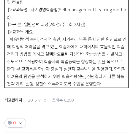
및 컨설팅
▷
교과목명
:
자기경영학습법
(Self-management Learning metho
d)
▷
구 분
:
일반선택 과정
(2
학점
/
주
1
회
2
시간
)
▷
교과목 개요
:
학습방법적 측면
,
정서적 측면
,
자기관리 부족 등 다양한 원인으로 인
해 학업적 어려움을 겪고 있는 학습자에게 대학에서의 효율적인 학습
전략과 방법을 익히고 실행함으로써 자신만의 학습방법을 개발하고
주도적으로 적용하여 학습자의 학업능력을 향상하는 것을 목적으로
한다
.
본 교과목은 학습자 중심의 실천적 교수방법을 적용한다
.
학업적
어려움의 원인을 분석하기 위한 학습역량진단
,
진단결과에 따른 학습
전략 계획
,
실행
,
성찰이 이루어지도록 수업을 운영한다
.
최고관리자
조회수
2015. 7. 10
6,250
0