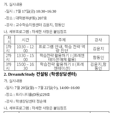
가
실시내용
.
일시
월
일
금
-
: 7
17
(
) 10:30~16:30
장소
대학본부
동
호
-
:
(F
) 207
강사
교수학습지원센터 김윤지
함동인
-
:
,
나
세부프로그램
자세한 사항은 붙임참조
.
:
차
시간
주제
강사
시
1
차
10:30
–
12:
프로그램 안내
,
학습 전략 역
김윤지
시
00
량 진단
2
차
13:30
–
15:
학습전략 활용하기
Ⅰ
(
프레젠
함동인
시
00
테이션 매체 활용
)
3
차
15:00
–
16:
학습전략 활용하기
Ⅱ
(
프레
김윤지
,
함
시
30
젠테이션
)
동인
컨설팅
학생상담센터
2. Dream&Study
(
)
가
실시내용
.
일시
월
일
월
월
일
수
-
: 7
20
(
) ~ 7
22
(
), 14:00~16:00
장소
트리니티홀
동
호
-
:
(D
)229
강사
학생상담센터 정순애
-
:
나
세부프로그램
자세한 사항은 붙임참조
.
: