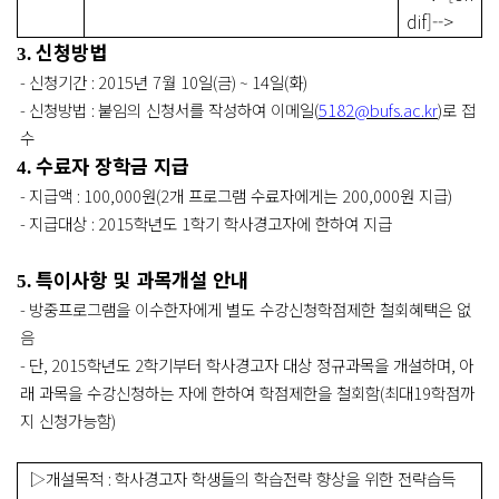
dif]-->
신청방법
3.
-
신청기간
: 2015
년
7
월
10
일
(
금
) ~ 14
일
(
화
)
-
신청방법
:
붙임의 신청서를 작성하여 이메일
(
5182@bufs.ac.kr
)
로 접
수
수료자 장학금 지급
4.
-
지급액
: 100,000
원
(2
개 프로그램 수료자에게는
200,000
원 지급
)
-
지급대상
: 2015
학년도
1
학기 학사경고자에 한하여 지급
특이사항 및 과목개설 안내
5.
-
방중프로그램을 이수한자에게 별도 수강신청학점제한 철회혜택은 없
음
-
단
, 2015
학년도
2
학기부터 학사경고자 대상 정규과목을 개설하며
,
아
래 과목을 수강신청하는 자에 한하여 학점제한을 철회함
(
최대
19
학점까
지 신청가능함
)
▷
개설목적
:
학사경고자 학생들의 학습전략 향상을 위한 전략습득