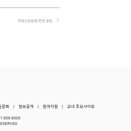
학생신상등록/변경 알림
동문회
정보공개
원격지원
교내 주요사이트
51.509.5005
RESERVED.