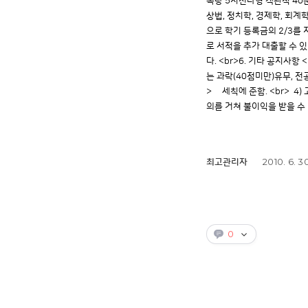
목당 5지선다형 객관식 40문항)
상법, 정치학, 경제학, 회계학
으로 학기 등록금의 2/3를 지
로 서적을 추가 대출할 수 있
다. <br>6. 기타 공지사항
는 과락(40점미만)유무, 전
> 세칙에 준함. <br> 
의를 거쳐 불이익을 받을 수 있
2010. 6. 3
최고관리자
0