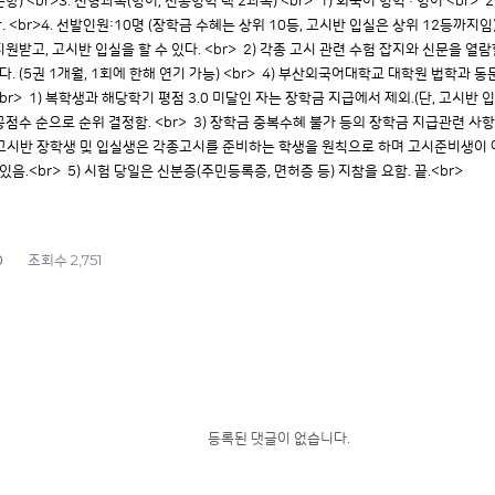
 <br>3. 전형과목(영어, 전공영역 택 2과목) <br> 1) 외국어 영역 : 영어 <br> 2) 
. <br>4. 선발인원:10명 (장학금 수혜는 상위 10등, 고시반 입실은 상위 12등까지임) 
원받고, 고시반 입실을 할 수 있다. <br> 2) 각종 고시 관련 수험 잡지와 신문을 열람할
다. (5권 1개월, 1회에 한해 연기 가능) <br> 4) 부산외국어대학교 대학원 법학과 
 <br> 1) 복학생과 해당학기 평점 3.0 미달인 자는 장학금 지급에서 제외.(단, 고시반 
공점수 순으로 순위 결정함. <br> 3) 장학금 중복수혜 불가 등의 장학금 지급관련 사항
4) 고시반 장학생 및 입실생은 각종고시를 준비하는 학생을 원칙으로 하며 고시준비
음.<br> 5) 시험 당일은 신분증(주민등록증, 면허증 등) 지참을 요함. 끝.<br>
0
2,751
조회수
등록된 댓글이 없습니다.