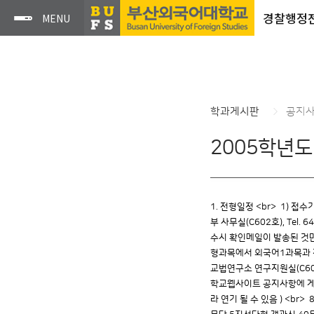
경찰행정
학과게시판
공지
2005학년도
1. 전형일정 <br> 1) 접수
부 사무실(C602호), Tel.
수시 확인메일이 발송된 것만 접
형과목에서 외국어1과목과 전공
교법연구소 연구지원실(C601호)
학교웹사이트 공지사항에 게시)
라 연기 될 수 있음 ) <br