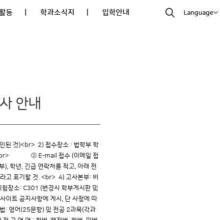
활동
| 학과소식지
| 입학안내
Language
고사 안내
확인된 것)<br> 2) 접수장소 : 법학부 학
성.<br> ② E-mail 접수 (이메일 접
부), 학년, 긴급 연락처를 적고, 아래 전
표기할 것. <br> 4) 고사본부: 비
6) 시험장소: C301 (변경시 학부게시판 및
교웹사이트 공지사항에 게시, 단 사정에 따
방법: 영어(25문항) 및 전공 2과목(각과