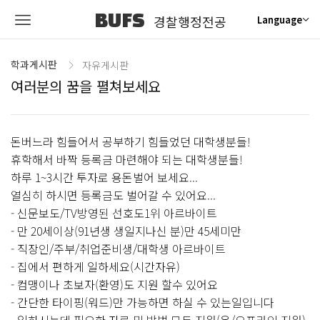
BUFS
경찰행정전공
Language
학과게시판
자유게시판
여러분의 꿈을 펼쳐보세요
돈버느라 힘들어서 공부하기 힘들었던 대학생분들!
휴학해서 바짝 등록금 마련해야 되는 대학생분들!
하루 1~3시간 투자로 용돈벌어 보세요...
열심히 하시면 등록금도 벌어갈 수 있어요...
- 신문보도/TV방영된 선호도1위 아르바이트
- 만 20세이상(91년생 생일지나신 분)만 45세미만
- 직장인/주부/취업준비생/대학생 아르바이트
- 집에서 편하게 일하세요(시간자유)
- 컴맹이나 초보자(환영)도 지원 할수 있어요
- 간단한 타이핑(워드)만 가능하면 하실 수 있는일입니다