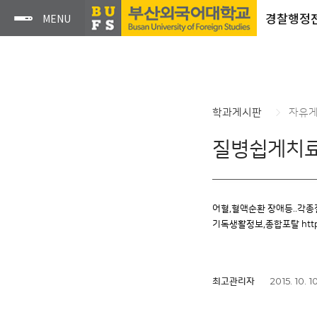
경찰행정
학과게시판
자유
질병쉽게치료
어혈,혈액순환 장애등..각종질병
기독생활정보,종합포탈 http:/
2015. 10. 1
최고관리자