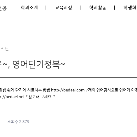
전공
학과소개
| 교육과정
| 학과활동
| 학생회
게시판
~, 영어단기정복~
 쉽게 단기에 치료하는 방법 http://bedael.com 7개의 영어공식으로 영어가 아주 쉽고
/bedael.net * 참고해 보세요. *
0
2,379
조회수