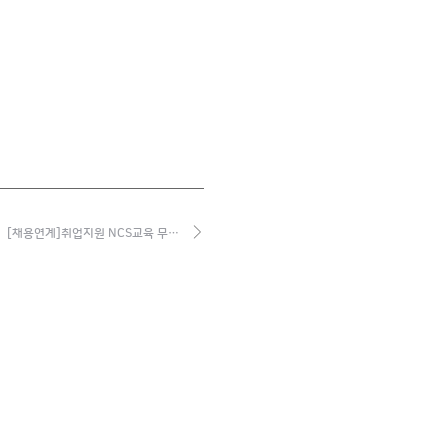
[채용연계]취업지원 NCS교육 무…