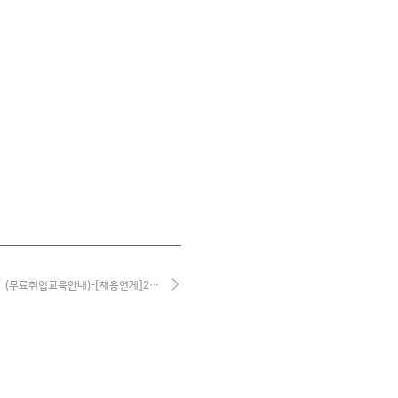
(무료취업교육안내)-[채용연계]2…