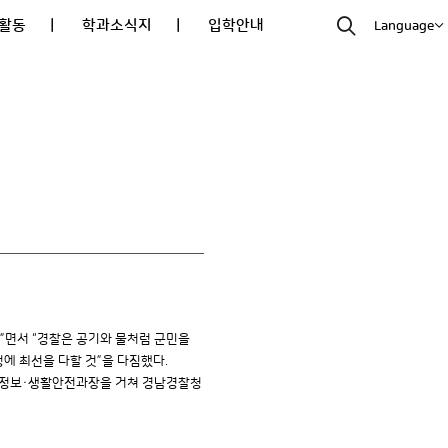
활동
| 학과소식지
| 입학안내
Language
”면서 “경찰은 공기와 물처럼 군민을
에 최선을 다할 것”을 다짐했다.
서 정보·생활안전과장을 거쳐 경남경찰청