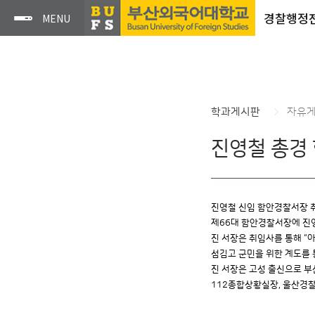
경찰행정
학과게시판
자유
진영철 총경
진영철 신임 함안경찰서장 취
제66대 함안경찰서장에 진영
진 서장은 취임사를 통해 “
섬김고 군민을 위한 계도를 
진 서장은 고성 출신으로 부
112종합상황실장, 울산경찰