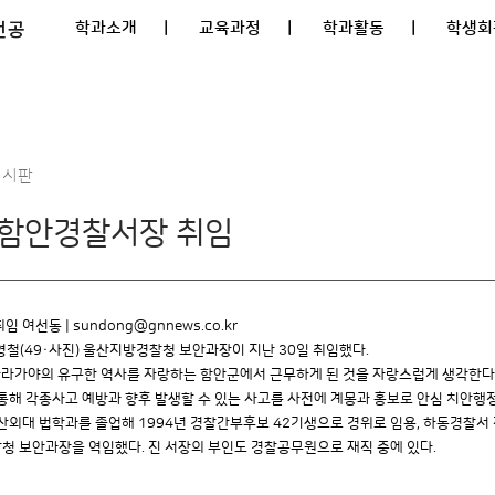
전공
학과소개
| 교육과정
| 학과활동
| 학생회
게시판
 함안경찰서장 취임
임 여선동 |
sundong@gnnews.co.kr
철(49·사진) 울산지방경찰청 보안과장이 지난 30일 취임했다.
아라가야의 유구한 역사를 자랑하는 함안군에서 근무하게 된 것을 자랑스럽게 생각한다
통해 각종사고 예방과 향후 발생할 수 있는 사고를 사전에 계몽과 홍보로 안심 치안행정
산외대 법학과를 졸업해 1994년 경찰간부후보 42기생으로 경위로 임용, 하동경찰
청 보안과장을 역임했다. 진 서장의 부인도 경찰공무원으로 재직 중에 있다.