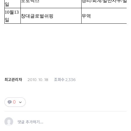
오토닉스
경리/회계/일반사무/일
일
10월13
창대글로벌쉬핑
무역
일
최고관리자
조회수
2010. 10. 18
2,336
0
댓글 추가하기...