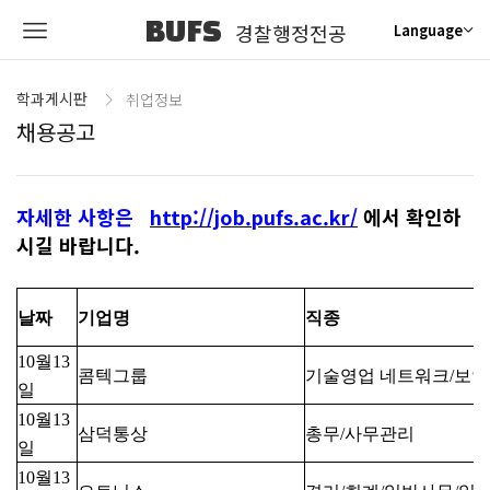
BUFS
경찰행정전공
Language
학과게시판
취업정보
채용공고
자세한 사항은
http://job.pufs.ac.kr/
에서 확인하
시길 바랍니다.
날짜
기업명
직종
10월13
콤텍그룹
기술영업 네트워크/보안
일
10월13
삼덕통상
총무/사무관리
일
10월13