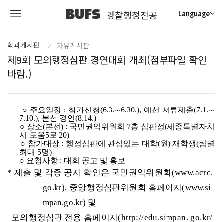
BUFS
경찰행정전공
Language
학과게시판
자유게시판
제9회 모의행정심판 경연대회 개최(첨부파일 확인
바람.)
○ 주요일정 : 참가신청(6.3.∼6.30.), 예선 서류제출(7.1.∼
7.10.), 본선 경연(8.14.)
○ 장소(본선) : 국민권익위원회 7층 심판정(세종특별자치
시 도움5로 20)
○ 참가대상 : 행정심판에 관심있는 대학(원) 재학생(팀별
최대 5명)
○ 요청사항 : 대회 공고 및 홍보
*
제출 및 각종 공지 확인은 국민권익위원회
(
www.acrc.
go.kr),
중앙
행정심판위원회 홈페이지
(
www.si
mpan.go.kr)
및
모의행정심판 전용
홈페이지
(
http://edu.simpan.
go.kr/