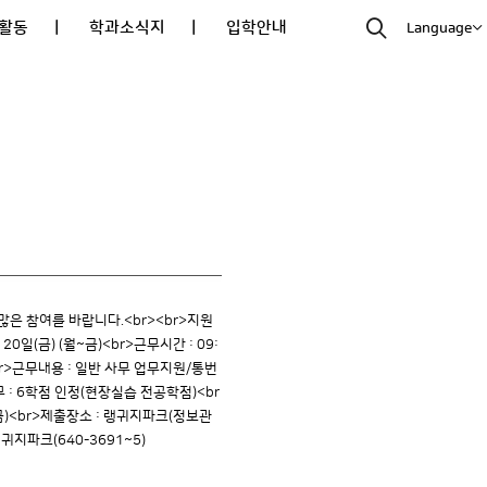
활동
| 학과소식지
| 입학안내
Language
은 참여를 바랍니다.<br><br>지원
0일(금) (월~금)<br>근무시간 : 09:
br>근무내용 : 일반 사무 업무지원/통번
무 : 6학점 인정(현장실습 전공학점)<br
(금)<br>제출장소 : 랭귀지파크(정보관
귀지파크(640-3691~5)