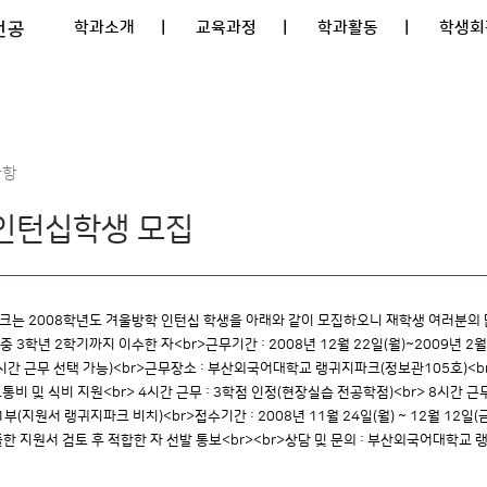
전공
학과소개
| 교육과정
| 학과활동
| 학생회
사항
인턴십학생 모집
 2008학년도 겨울방학 인턴십 학생을 아래와 같이 모집하오니 재학생 여러분의 많
 3학년 2학기까지 이수한 자<br>근무기간 : 2008년 12월 22일(월)~2009년 2월 2
또는 8시간 근무 선택 가능)<br>근무장소 : 부산외국어대학교 랭귀지파크(정보관105호)<
통비 및 식비 지원<br> 4시간 근무 : 3학점 인정(현장실습 전공학점)<br> 8시간 근
부(지원서 랭귀지파크 비치)<br>접수기간 : 2008년 11월 24일(월) ~ 12월 12일
출한 지원서 검토 후 적합한 자 선발 통보<br><br>상담 및 문의 : 부산외국어대학교 랭