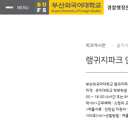
경찰행정
학과게시판
공지
랭귀지파크 
부산외국어대학교 랭귀지파크는
자격 : 우리대학교 학부학생 중
00 ~ 18:00 (4시간 
역<br>근무혜택 : 소정의 교
>제출서류 : 인턴십 지원서 1
105호)<br>선발방법 : 제