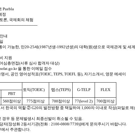
 Puebla
예정
 토론, 국제회의 체험
-------------------------------
 안내
0일
 가능한, 만20-25세(1987년생-1992년생)의
대학(원)생으로
국제관계 및 세계
박비 지원
영어심층면접(서류 심사 합격자 대상)
fat.go.kr 을 통한 이메일 접수
명서, 공인 영어성적표(TOEIC, TEPS,
TOEFL 등), 자기소개서, 영문 에세이
토익(TOEIC)
텝스(TEPS)
G-TELP
FLEX
PBT
560점이상
775점이상
700점이상
77(level 2)
700점이상
에서 한국의 역할 ② G20의 발전방향 중 택일하여 1,000자
이내로 작성(파일로 제
 경우 등 문제발생시 최종선발이 취소될 수 있음.
[장성화 2등서기관(전화 : 2100-0808/7739)]
에게 문의주시기 바랍니다.
부에서 주관합니다.