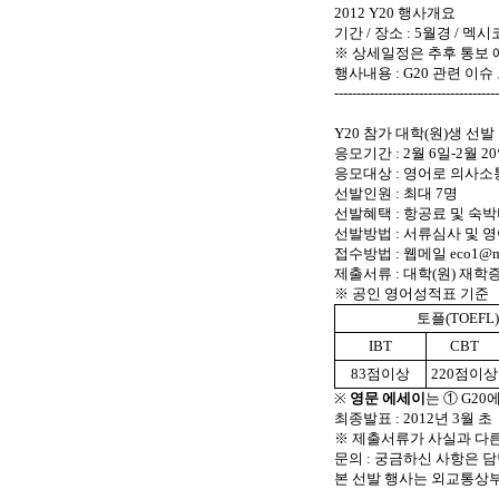
2012 Y20 행사개요
기간 / 장소 : 5월경 / 멕시코
※ 상세일정은 추후 통보 
행사내용 : G20 관련 이슈
-------------------------------------
Y20 참가 대학(원)생 선발
응모기간 : 2월 6일-2월 2
응모대상 : 영어로 의사소통이
선발인원 : 최대 7명
선발혜택 : 항공료 및 숙
선발방법 : 서류심사 및 
접수방법 : 웹메일 eco1@mo
제출서류 : 대학(원) 재학증
※ 공인 영어성적표 기준
토플(TOEFL)
IBT
CBT
83점이상
220점이상
※
영문 에세이
는 ① G20
최종발표 : 2012년 3월 초
※ 제출서류가 사실과 다른
문의 : 궁금하신 사항은 담당자
본 선발 행사는 외교통상