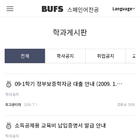
BUFS
스페인어전공
Language
학과게시판
전체
학사공지
취업공지
교
09-1학기 정부보증학자금 대출 안내 (2009. 1.…
학사공지
최고관리자
조회수
2010. 7. 1
3109
소득공제용 교육비 납입증명서 발급 안내
학사공지