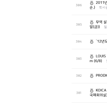
2011
386
순.)
학사
무역 실무
385
일(금))
일
`12년
384
LOUIS
383
m (6/8)
PROD
382
KOIC
381
국제회의실