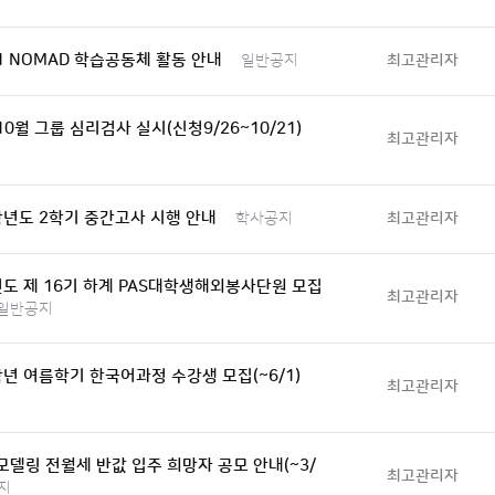
-1 NOMAD 학습공동체 활동 안내
최고관리자
일반공지
-10월 그룹 심리검사 실시(신청9/26~10/21)
최고관리자
학년도 2학기 중간고사 시행 안내
최고관리자
학사공지
년도 제 16기 하계 PAS대학생해외봉사단원 모집
최고관리자
일반공지
학년 여름학기 한국어과정 수강생 모집(~6/1)
최고관리자
델링 전월세 반값 입주 희망자 공모 안내(~3/
최고관리자
지