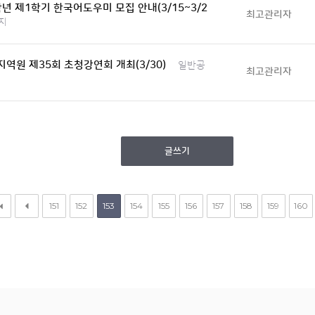
학년 제1학기 한국어도우미 모집 안내(3/15~3/2
최고관리자
지
역원 제35회 초청강연회 개최(3/30)
일반공
최고관리자
글쓰기
151
152
153
154
155
156
157
158
159
160