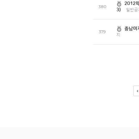
2012
380
3)
일반공
중남미지
379
지