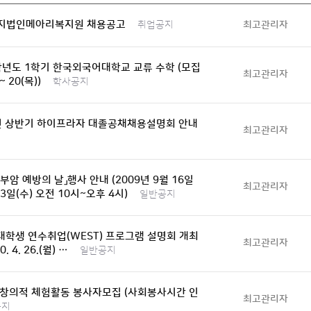
지법인메아리복지원 채용공고
최고관리자
취업공지
학년도 1학기 한국외국어대학교 교류 수학 (모집
최고관리자
 ~ 20(목))
학사공지
8년 상반기 하이프라자 대졸공채채용설명회 안내
최고관리자
부암 예방의 날」행사 안내 (2009년 9월 16일
최고관리자
월23일(수) 오전 10시~오후 4시)
일반공지
대학생 연수취업(WEST) 프로그램 설명회 개최
최고관리자
0. 4. 26.(월) …
일반공지
 창의적 체험활동 봉사자모집 (사회봉사시간 인
최고관리자
공지