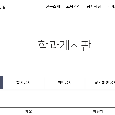
전공
전공소개
교육과정
공지사항
학과
학과게시판
학사공지
취업공지
교환학생 공
제목
작성자