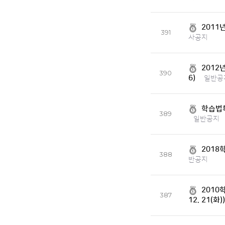
2011
391
사공지
2012
390
6)
일반공
학습법특
389
일반공지
2018
388
반공지
2010학
387
12. 21(화))