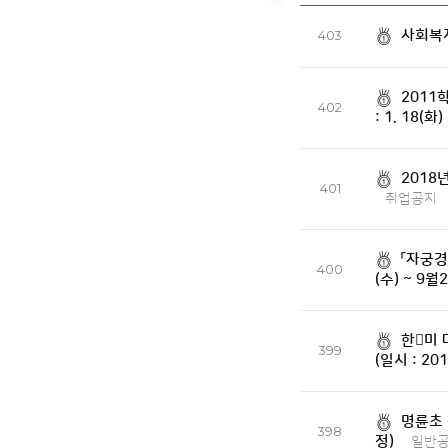
사회복
403
2011
402
: 1. 18(화)
201
401
취업공지
「자궁경
400
(수) ~ 9
한미 
399
(일시 : 201
명륜초
398
정)
일반