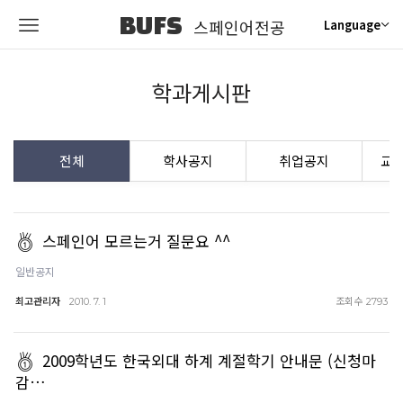
BUFS
스페인어전공
Language
학과게시판
전체
학사공지
취업공지
교
스페인어 모르는거 질문요 ^^
일반공지
최고관리자
조회수
2010. 7. 1
2793
2009학년도 한국외대 하계 계절학기 안내문 (신청마
감…