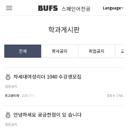
BUFS
스페인어전공
Language
학과게시판
전체
학사공지
취업공지
교
차세대여성리더 1040 수강생모집
일반공지
최고관리자
조회수
2010. 7. 1
2766
안녕하세요 궁금한점이 있 습니다
일반공지