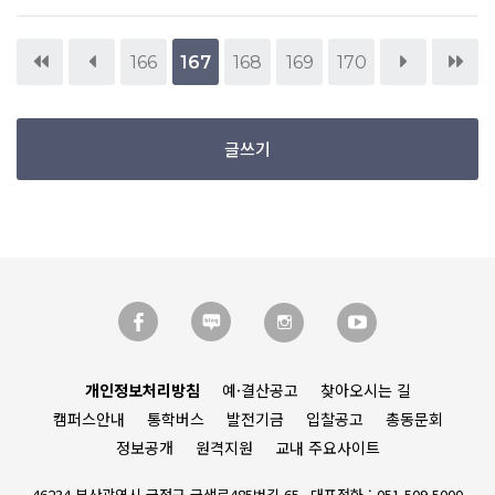
166
167
168
169
170
글쓰기
개인정보처리방침
예·결산공고
찾아오시는 길
캠퍼스안내
통학버스
발전기금
입찰공고
총동문회
정보공개
원격지원
교내 주요사이트
46234 부산광역시 금정구 금샘로485번길 65
대표전화 : 051.509.5000