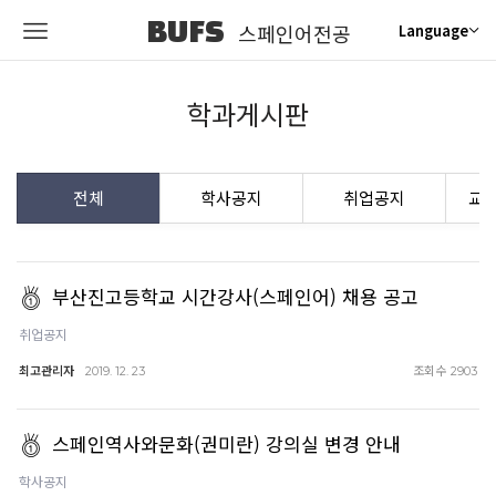
BUFS
스페인어전공
Language
학과게시판
전체
학사공지
취업공지
교
부산진고등학교 시간강사(스페인어) 채용 공고
취업공지
최고관리자
조회수
2019. 12. 23
2903
스페인역사와문화(권미란) 강의실 변경 안내
학사공지