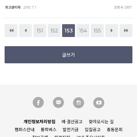
최고관리자
조회수
2010. 7. 1
2907
151
152
153
154
155
글쓰기
개인정보처리방침
예·결산공고
찾아오시는 길
캠퍼스안내
통학버스
발전기금
입찰공고
총동문회