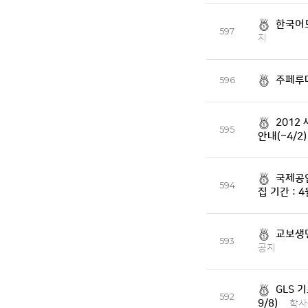
한국어도
597
지
주페루
596
2012
595
안내(~4/2)
국제공인
594
집 기간 : 4
교보생명
593
공지
GLS 
592
9/8)
학사