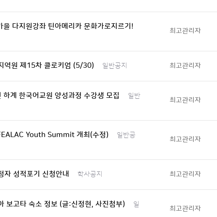
 가을 다지원강좌 틴아메리카 문화가로지르기!
최고관리자
역원 제15차 콜로키엄 (5/30)
최고관리자
일반공지
년 하계 한국어교원 양성과정 수강생 모집
일반
최고관리자
FEALAC Youth Summit 개최(수정)
일반공
최고관리자
정자 성적포기 신청안내
최고관리자
학사공지
 보고타 숙소 정보 (글:신정현, 사진첨부)
일
최고관리자