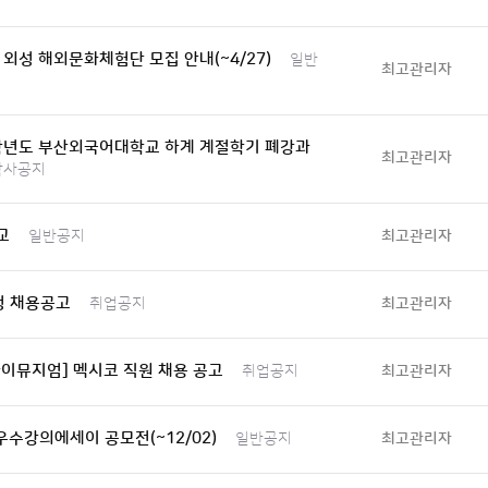
 외성 해외문화체험단 모집 안내(~4/27)
일반
최고관리자
0학년도 부산외국어대학교 하계 계절학기 폐강과
최고관리자
학사공지
교
최고관리자
일반공지
정 채용공고
최고관리자
취업공지
이뮤지엄] 멕시코 직원 채용 공고
최고관리자
취업공지
우수강의에세이 공모전(~12/02)
최고관리자
일반공지