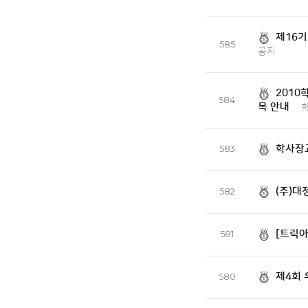
제16기
585
공지
201
584
목 안내
학사장
583
(주)대
582
[트릭아
581
제4회 
580