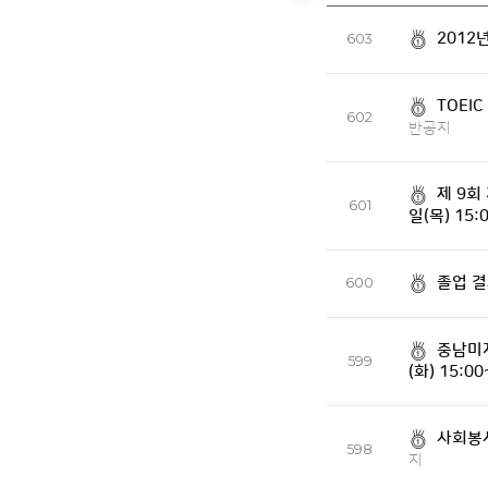
2012
603
TOEIC
602
반공지
제 9회
601
일(목) 15:
졸업 결과
600
중남미지
599
(화) 15:00
사회봉사
598
지