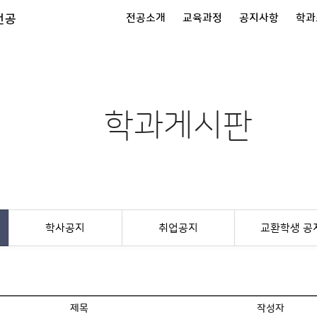
전공
전공소개
교육과정
공지사항
학과
학과게시판
학사공지
취업공지
교환학생 공
제목
작성자