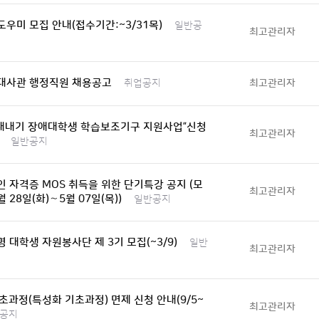
우미 모집 안내(접수기간:~3/31목)
일반공
최고관리자
대사관 행정직원 채용공고
최고관리자
취업공지
 새내기 장애대학생 학습보조기구 지원사업”신청
최고관리자
일반공지
 자격증 MOS 취득을 위한 단기특강 공지 (모
최고관리자
월 28일(화)∼5월 07일(목))
일반공지
 대학생 자원봉사단 제 3기 모집(~3/9)
일반
최고관리자
기초과정(특성화 기초과정) 면제 신청 안내(9/5~
최고관리자
공지