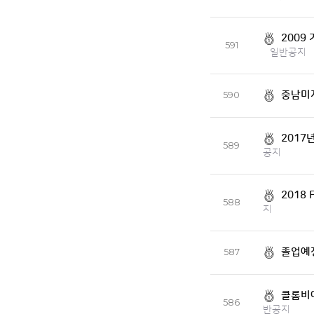
2009
591
일반공지
중남미지
590
2017
589
공지
2018 
588
지
졸업예
587
콜롬비아
586
반공지