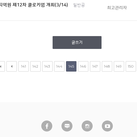
역원 제12차 콜로키엄 개최(3/14)
일반공
최고관리자
글쓰기
141
142
143
144
145
146
147
148
149
150