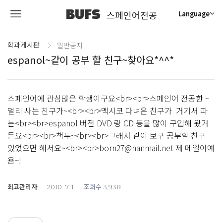
BUFS
스페인어전공
Language
학과게시판
일반공지
espanol~같이 공부 할 친구~찾아요*^^*
스페인어에 관심많은 학생이구요<br><br>스페인어 전공한 ~
멀리 사는 친구가~<br><br>멕시코 다녀온 친구가 거기서 파
는<br><br>espanol 버전 DVD 랑 CD 등을 많이 구입해 왔거
든요<br><br>책두~<br><br>그래서 같이 보구 공부할 친구
있었으면 해서요~<br><br>born27@hanmail.net 제 메일이예
욤~!
최고관리자
조회수
2010. 7. 1
3,938