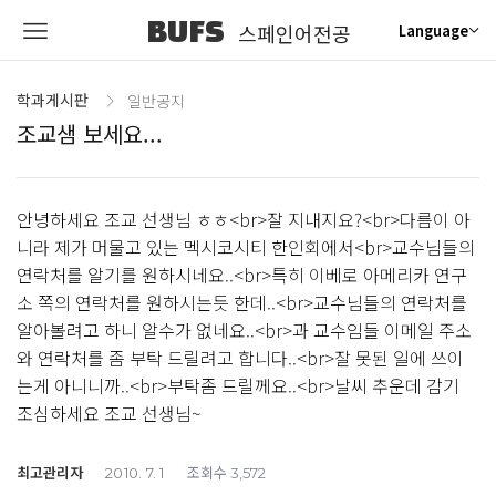
BUFS
스페인어전공
Language
학과게시판
일반공지
조교샘 보세요...
안녕하세요 조교 선생님 ㅎㅎ<br>잘 지내지요?<br>다름이 아
니라 제가 머물고 있는 멕시코시티 한인회에서<br>교수님들의
연락처를 알기를 원하시네요..<br>특히 이베로 아메리카 연구
소 쪽의 연락처를 원하시는듯 한데..<br>교수님들의 연락처를
알아볼려고 하니 알수가 없네요..<br>과 교수임들 이메일 주소
와 연락처를 좀 부탁 드릴려고 합니다..<br>잘 못된 일에 쓰이
는게 아니니까..<br>부탁좀 드릴께요..<br>날씨 추운데 감기
조심하세요 조교 선생님~
최고관리자
조회수
2010. 7. 1
3,572