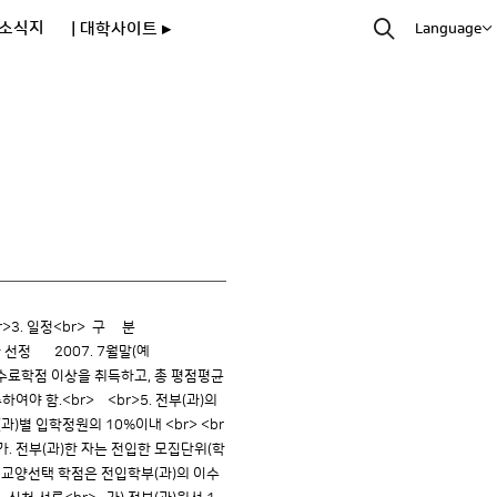
소식지
| 대학사이트 ▸
Language
 <br><br>3. 일정<br> 구 분
선정 2007. 7월말(예
수료학점 이상을 취득하고, 총 평점평균
여야 함.<br> <br>5. 전부(과)의
)별 입학정원의 10%이내 <br> <br
> 가. 전부(과)한 자는 전입한 모집단위(학
역 교양선택 학점은 전입학부(과)의 이수