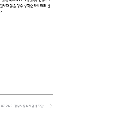
 신청 서류<br> 가) 전부(과)원서 1
용인원보다 많을 경우 성적순위에 따라 선
>
07-2학기 정부보증학자금 융자안…