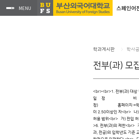
스페인어
학과게시판
학사
전부(과) 모
<br><br>1. 전부(과) 
일 정 비 고<br> 원서
정) 홈페이지→학사정보→학사
이 2.50이상인 자<br> 
허용 범위<br> 가) 전입 
>6. 전부(과)의 제한<br>
과, 전공)의 입학년도 기준