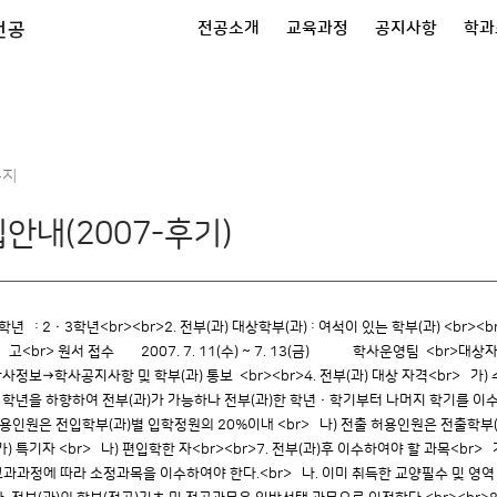
전공
전공소개
교육과정
공지사항
학과
공지
집안내(2007-후기)
대상 학년 : 2ㆍ3학년<br><br>2. 전부(과) 대상학부(과) : 여석이 있는 학부(과)
 접수 2007. 7. 11(수) ~ 7. 13(금) 학사운영팀 <br>대상자 
공지사항 및 학부(과) 통보 <br><br>4. 전부(과) 대상 자격<br> 가) 
나) 학년을 하향하여 전부(과)가 가능하나 전부(과)한 학년ㆍ학기부터 나머지 학기를 이수하
허용인원은 전입학부(과)별 입학정원의 20%이내 <br> 나) 전출 허용인원은 전출학부(과
 가) 특기자 <br> 나) 편입학한 자<br><br>7. 전부(과)후 이수하여야 할 과목<br
 교과과정에 따라 소정과목을 이수하여야 한다.<br> 나. 이미 취득한 교양필수 및 영