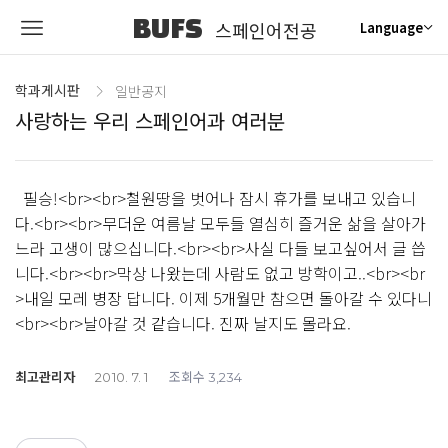
BUFS
스페인어전공
Language
학과게시판
일반공지
사랑하는 우리 스페인어과 여러분
필승!<br><br>철원땅을 벗어나 잠시 휴가를 보내고 있습니
다.<br><br>무더운 여름날 모두들 열심히 즐거운 삶을 살아가
느라 고생이 많으십니다.<br><br>사실 다들 보고싶어서 글 씁
니다.<br><br>막상 나왔는데 사람도 없고 방학이고..<br><br
>내일 모레 병장 답니다. 이제 5개월만 참으면 돌아갈 수 있다니
<br><br>날아갈 것 같습니다. 진짜 날지도 몰라요.
최고관리자
조회수
2010. 7. 1
3,234