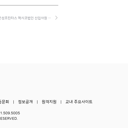
은성프린터스 멕시코법인 신입사원 …
동문회
정보공개
원격지원
교내 주요사이트
51.509.5005
RESERVED.