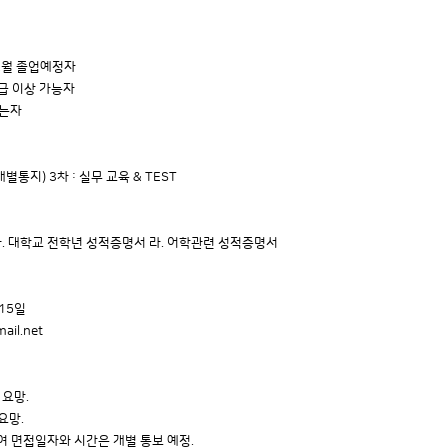
 2월 졸업예정자
중급 이상 가능자
없는자
개별통지) 3차 : 실무 교육 & TEST
 다. 대학교 전학년 성적증명서 라. 어학관련 성적증명서
 15일
ail.net
 요망.
 요망.
여 면접일자와 시간은 개별 통보 예정.